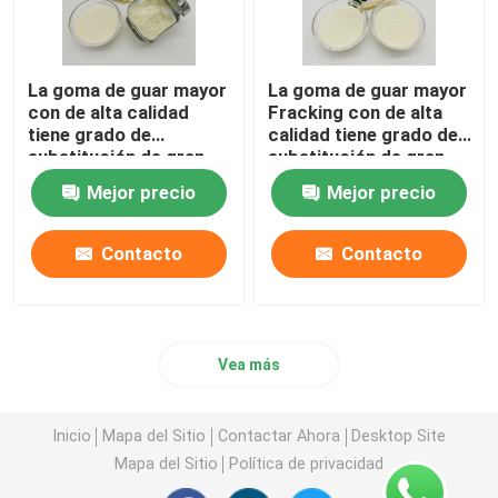
La goma de guar mayor
La goma de guar mayor
con de alta calidad
Fracking con de alta
tiene grado de
calidad tiene grado de
substitución de gran
substitución de gran
viscosidad y medio
viscosidad y medio
Mejor precio
Mejor precio
para fracturar el
para fracturar el
líquido
líquido
Contacto
Contacto
Vea más
Inicio
Mapa del Sitio
Contactar Ahora
Desktop Site
Mapa del Sitio
Política de privacidad