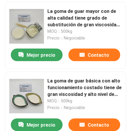
La goma de guar mayor con de
alta calidad tiene grado de
substitución de gran viscosidad
y medio para fracturar el líquido
MOQ：500kg
Precio：Negociable
Mejor precio
Contacto
La goma de guar básica con alto
funcionamiento costado tiene de
Hogar
gran viscosidad y alto nivel de
substitución para el añadido de
MOQ：500kg
pintura
Precio：Negociable
Productos
Mejor precio
Contacto
Gelificante medio de gran viscosidad Shower Gel Thickener de la goma de guar de la substitución
Los vídeos