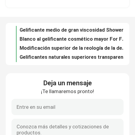
Blanco al gelificante cosmético mayor For Facial Cleanser de la goma amarillenta del cuidado personal
Modificación superior de la reología de la despedregadora de los altos de la transparencia de guar derivados faciales de la goma
Sobre nosotros
Gelificantes naturales superiores transparentes de la despedregadora de la goma facial del cuidado personal para los cosméticos
Goma de guar media superior de Cosmetic Shower Gel del gelificante de la viscosidad para la piel
Visita a la fábrica
Gelificantes naturales de la alta de la transparencia del cuidado personal de la goma de la ducha viscosidad media del gel
Goma de guar mayor del gel de la ducha en el gelificante Agar de la transparencia media de los cosméticos
Control de calidad
Guar modificado mayor de la transparencia del cuidado personal del lavado a mano medio de la goma
La alta goma de guar de la transparencia del lavado a mano en viscosidad media del cuidado de piel derivatizó
Contacta con nosotros
El cuidado personal de la alta substitución engoma no la piel de hidratación del guar del lavado a mano del uno mismo
Deja un mensaje
Ventajas superiores de la goma de guar de la alta transparencia para los cosméticos medios de la viscosidad de la piel
¡Te llamaremos pronto!
Noticias
Cosmético superior del guar de la viscosidad media de la goma del cuidado personal de la crema de afeitar
El de afeitar mayor crema la transparencia media de los cosméticos hidroxipropiles carboximetiles del guar
Guar de hidratación del cuidado personal del uno mismo mayor de gran viscosidad estupendo de la goma no hidroxipropil
Casos de trabajo
Alta transparencia de la viscosidad de los derivados detergentes hidroxipropiles superiores medios del guar
Transparencia detergente superior 39421 del alto de la goma del cuidado personal 75 5
Solicitar una cita