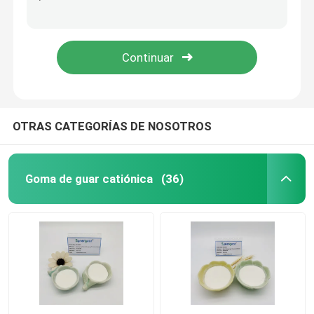
Blanco al cloruro hidroxipropil de Trimonium del guar del champú amarillento del cuidado del cabello
Goma de hidratación del estabilizador del guar del cuidado del cabello del uno mismo catiónico cremoso no
Goma de guar catiónica
Goma modificada mayor de la viscosidad baja de los derivados del guar del champú
Champú bajo de la substitución del cuidado del cabello básico del guar 65497 29 2 de gran viscosidad
goma de guar hidroxipropil
Goma del cuidado personal
OTRAS CATEGORÍAS DE NOSOTROS
Cuidado del cabello del guar
Goma de guar catiónica
(36)
Goma de guar Fracking
Cuidados orales
goma de guar carboximetil