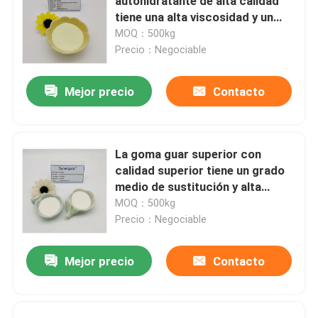
autohidratante de alta calidad
tiene una alta viscosidad y un
grado medio de sustitución para
MOQ：500kg
el cuidado del cabello
Precio：Negociable
Mejor precio
Contacto
La goma guar superior con
calidad superior tiene un grado
medio de sustitución y alta
transparencia para el cuidado
MOQ：500kg
del cabello
Precio：Negociable
Mejor precio
Contacto