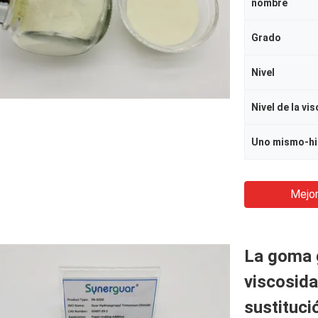
nombre
Grado
Nivel
Nivel de la vi
Uno mismo-hi
Mejor
La goma g
viscosida
sustituci