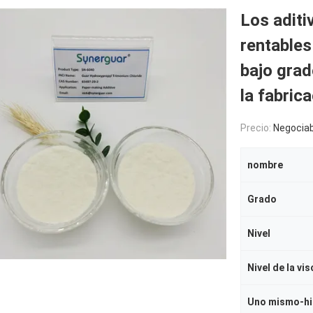
Los aditi
rentables
bajo grad
la fabric
Precio:
Negociab
nombre
Grado
Nivel
Nivel de la vi
Uno mismo-hi