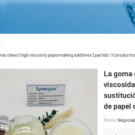
s
ras clave [ high viscosity papermaking additives ] partido
18
productos
La goma g
viscosida
sustituci
de papel d
Precio:
Negociab