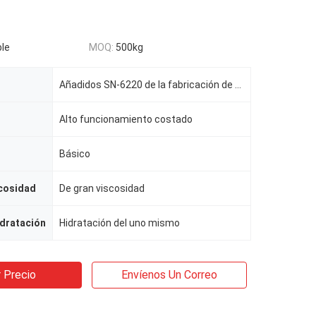
le
MOQ:
500kg
Añadidos SN-6220 de la fabricación de papel
Alto funcionamiento costado
Básico
scosidad
De gran viscosidad
dratación
Hidratación del uno mismo
 Precio
Envíenos Un Correo