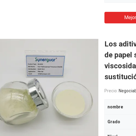
Mejor
Los aditi
de papel 
viscosida
sustituci
Precio:
Negociab
nombre
Grado