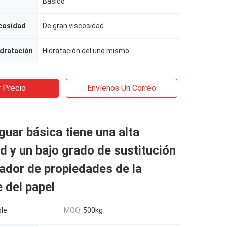
Básico
scosidad
De gran viscosidad
dratación
Hidratación del uno mismo
 Precio
Envíenos Un Correo
uar básica tiene una alta
d y un bajo grado de sustitución
ador de propiedades de la
e del papel
le
MOQ:
500kg