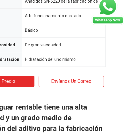
Añadidos SN-6220 de la fabricación de papel
Alto funcionamiento costado
Básico
scosidad
De gran viscosidad
dratación
Hidratación del uno mismo
 Precio
Envíenos Un Correo
uar rentable tiene una alta
d y un grado medio de
ón del aditivo para la fabricación