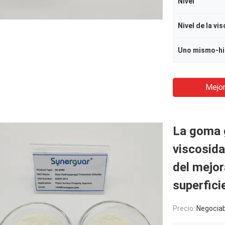
Nivel
Nivel de la vi
Uno mismo-hi
Mejor
La goma g
viscosida
del mejor
superfici
Precio:
Negociab