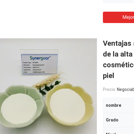
Mejor
Ventajas 
de la alt
cosmético
piel
Precio:
Negociab
nombre
Grado