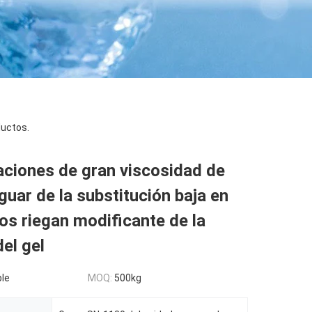
uctos.
aciones de gran viscosidad de
uar de la substitución baja en
s riegan modificante de la
del gel
le
MOQ:
500kg