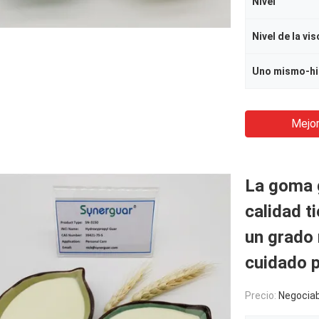
Nivel
Nivel de la vi
Uno mismo-hi
Mejor
La goma g
calidad t
un grado 
cuidado 
Precio:
Negociab