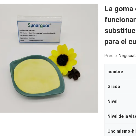
La goma d
funciona
substituc
para el c
Precio:
Negociab
nombre
Grado
Nivel
Nivel de la vi
Uno mismo-hi