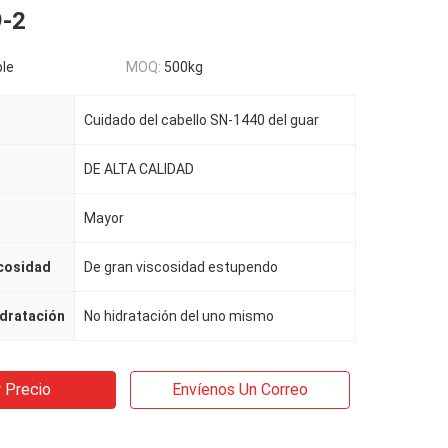
-2
le
MOQ:
500kg
Cuidado del cabello SN-1440 del guar
DE ALTA CALIDAD
Mayor
scosidad
De gran viscosidad estupendo
dratación
No hidratación del uno mismo
 Precio
Envíenos Un Correo