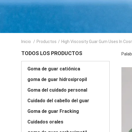
Inicio
/
Productos
/
High Viscosity Guar Gum Uses In Cos
TODOS LOS PRODUCTOS
Palab
Goma de guar catiónica
goma de guar hidroxipropil
Goma del cuidado personal
Cuidado del cabello del guar
Goma de guar Fracking
Cuidados orales