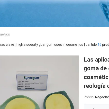
metics
ras clave [ high viscosity guar gum uses in cosmetics ] partido
16
prod
Las aplic
goma de g
cosmético
reología 
Precio:
Negociab