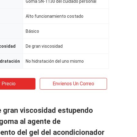
Goma SN-1130 del cuidado personal
Alto funcionamiento costado
Básico
scosidad
De gran viscosidad
dratación
No hidratación del uno mismo
 Precio
Envíenos Un Correo
e gran viscosidad estupendo
goma al agente de
nto del gel del acondicionador