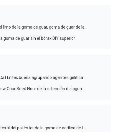
Viscosidad media de gelificación del limo de la goma de guar, goma de guar de la transparencia para el limo
la goma de guar sin el bórax DIY superior
Polvo puro que agrupa al agente In Cat Litter, buena agrupando agentes gelificadores del efecto
ow Guar Seed Flour de la retención del agua
Grado bajo hidroxipropil de materia textil del poliéster de la goma de acrílico de la impresión de substitución