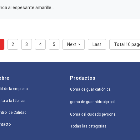
39421-75-5 goma de la impresión de materia textil blanca al espesante amarillento del guar para el pigmento
1
2
3
4
5
Next >
Last
Total 10 pag
obre
Productos
fil de la empresa
Goma de guar catiónica
ita a la fábrica
goma de guar hidroxipropil
ntrol de Calidad
Goma del cuidado personal
ntacto
Todas las categorías