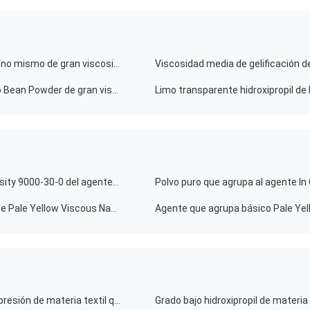
Harina de hidratación del guar de guar de la goma del uno mismo de gran viscosidad estupendo mayor del limo no
El guar mayor de la substitución media engoma el limo Bean Powder de gran viscosidad de Untuk
Limo transparente hidroxipropil de 
Polvo superior de la goma de guar de Super High Viscosity 9000-30-0 del agente que agrupa
Polvo comestible del guar de la goma de los agentes de Pale Yellow Viscous Natural Gelling
Agente que agrupa básico Pale Yell
Pulverice la viscosidad baja Digital de la goma de la impresión de materia textil que imprime el polvo del guar