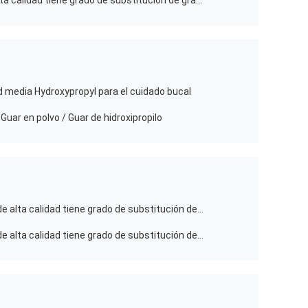
La goma de guar Fracking con de alta calidad tiene grado de substitución de gran viscosidad y medio estupendo para fracturar el líquido
d media Hydroxypropyl para el cuidado bucal
ar en polvo / Guar de hidroxipropilo
La goma de guar carboximetil con de alta calidad tiene grado de substitución de gran viscosidad y medio para el espesante aniónico
La goma de guar carboximetil con de alta calidad tiene grado de substitución de gran viscosidad y medio para reticular el agente