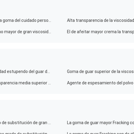
Transparencia detergente superior 39421 del alto de la goma del cuidado personal 75 5
Guar de hidratación del cuidado personal del uno mismo mayor de gran viscosidad estupendo de la goma no hidroxipropil
Cuidado del cabello medio 39421-75-5 de gran viscosidad estupendo del guar de la substitución hidroxipropil
Guar hidroxipropil del guar del cuidado del cabello transparencia media superior de la viscosidad de la alta
La goma de guar mayor con de alta calidad tiene grado de substitución de gran viscosidad y medio para fracturar el líquido