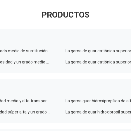
PRODUCTOS
La goma guar superior con calidad superior tiene un grado medio de sustitución y alta transparencia para el cuidado del cabello
La goma guar senior de alta calidad tiene una alta viscosidad y un grado medio de sustitución para el cuidado del cabello
Goma guar superior con calidad superior tiene viscosidad media y alta transparencia para el cuidado personal
La goma guar senior con alta calidad tiene una viscosidad súper alta y un grado medio de sustitución del juguete de limo