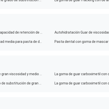
La goma de guar con alto funcionamiento costado tiene grado de substitución de gran viscosidad y medio para fracturar el líquido
Cuidado bucal Autohidratación Hpg Gum Guar Buena capacidad de retención de agua
Autohidratación Guar de viscosida
Goma de hidratación de hidroxipropilo guar de viscosidad media para pasta de dientes
Pasta dental con goma de mascar Gu
La goma de guar mayor tiene grado de substitución de gran viscosidad y medio para el modificante aniónico de la reología
La goma de guar mayor con de alta calidad tiene grado de substitución de gran viscosidad y medio para el fluido para sondeos