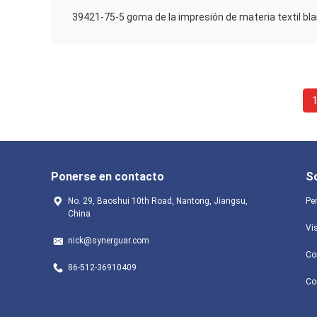
Ponerse en contacto
S
No. 29, Baoshui 10th Road, Nantong, Jiangsu,
Per
China
Vis
nick@synerguar.com
Co
86-512-36910409
Co