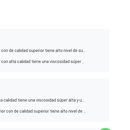
La goma de guar catiónica superior con de calidad superior tiene alto nivel de substitución y de alta transparencia para el cuidado del cabello
La goma de guar catiónica superior con alta calidad tiene una viscosidad súper alta y un grado medio de sustitución para el cuidado del cabello
La goma guar hidroxipropílica de alta calidad tiene una viscosidad súper alta y un grado medio de sustitución para el cuidado personal
La goma de guar hidroxipropil superior con de calidad superior tiene alto nivel de substitución y de alta transparencia para el juguete del limo