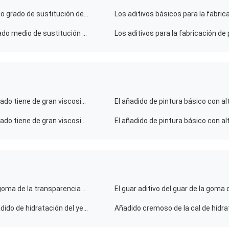
La goma guar básica tiene una alta viscosidad y un bajo grado de sustitución del mejorador de propiedades de la superficie del papel
La goma guar básica tiene una alta viscosidad y un grado medio de sustitución del aditivo para la fabricación de papel de cigarrillos
La goma de guar básica con alto funcionamiento costado tiene de gran viscosidad y alto nivel de substitución para el añadido de pintura
La goma de guar básica con alto funcionamiento costado tiene de gran viscosidad y alto nivel de substitución para nivelar el agente
Harina de gran viscosidad E412 del guar de guar de la goma de la transparencia baja básica de la goma
La alta goma de guar de la substitución pega no el añadido de hidratación del yeso del polvo del uno mismo