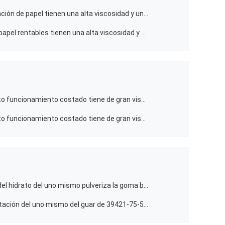
Los aditivos básicos para la fabricación de papel tienen una alta viscosidad y un bajo grado de sustitución del aditivo para la fabricación de papel de cigarrillos
Los aditivos para la fabricación de papel rentables tienen una alta viscosidad y un bajo grado de sustitución del aditivo para la fabricación de papel
El añadido de pintura básico con alto funcionamiento costado tiene de gran viscosidad y alto nivel de substitución para nivelar el agente
El añadido de pintura básico con alto funcionamiento costado tiene de gran viscosidad y alto nivel de substitución para el estabilizador
El guar aditivo del guar de la goma del hidrato del uno mismo pulveriza la goma baja 412 de la transparencia
Añadido cremoso de la cal de hidratación del uno mismo del guar de 39421-75-5 E412 Guma para el mortero