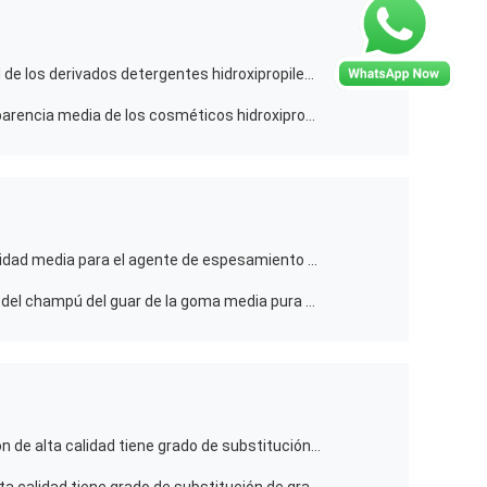
Alta transparencia de la viscosidad de los derivados detergentes hidroxipropiles superiores medios del guar
El de afeitar mayor crema la transparencia media de los cosméticos hidroxipropiles carboximetiles del guar
Goma de guar superior de la viscosidad media para el agente de espesamiento orgánico hidroxipropil del acondicionador de pelo
Agente de espesamiento del polvo del champú del guar de la goma media pura de la viscosidad
La goma de guar mayor Fracking con de alta calidad tiene grado de substitución de gran viscosidad y medio para fracturar el líquido