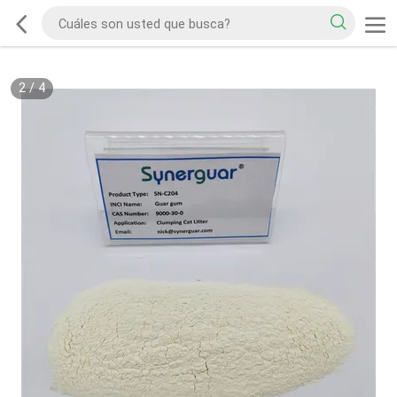
2
/
4