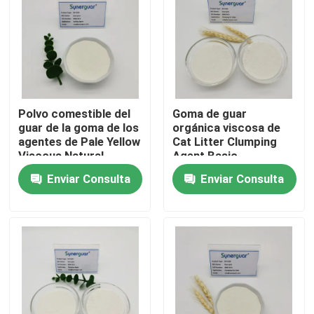
Sobre nosotros
Visita a la fábrica
Polvo comestible del
Goma de guar
guar de la goma de los
orgánica viscosa de
Control de calidad
agentes de Pale Yellow
Cat Litter Clumping
Viscous Natural
Agent Basic
Gelling
Contacta con nosotros
Enviar Consulta
Enviar Consulta
Noticias
Casos de trabajo
Solicitar una cita