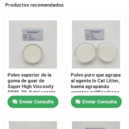
Productos recomendados
Polvo superior de la
Polvo puro que agrupa
goma de guar de
al agente In Cat Litter,
Super High Viscosity
buena agrupando
Hogar
9000-30-0 del agente
agentes gelificadores
que agrupa
del efecto
Enviar Consulta
Enviar Consulta
Productos
Los vídeos