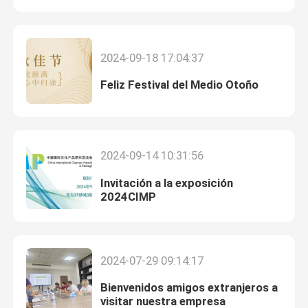
Goma de guar catiónica
2024-09-18 17:04:37
goma de guar hidroxipropil
Feliz Festival del Medio Otoño
Goma del cuidado personal
2024-09-14 10:31:56
Cuidado del cabello del guar
Invitación a la exposición
2024CIMP
Goma de guar Fracking
Cuidados orales
2024-07-29 09:14:17
Bienvenidos amigos extranjeros a
goma de guar carboximetil
visitar nuestra empresa