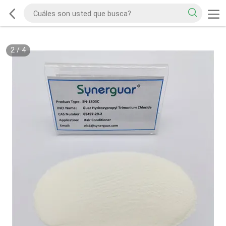
2
/
4