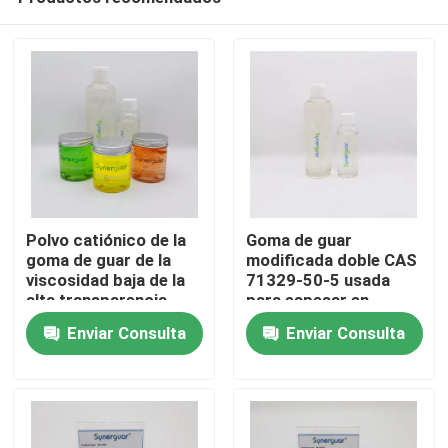
Polvo catiónico de la
Goma de guar
goma de guar de la
modificada doble CAS
viscosidad baja de la
71329-50-5 usada
alta transparencia
para espesar en
Hogar
para el champú
champú
Enviar Consulta
Enviar Consulta
Productos
Los vídeos