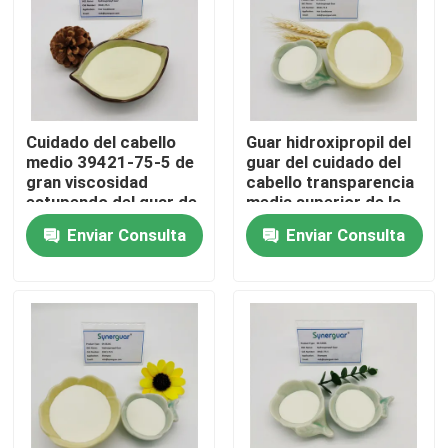
Sobre nosotros
Visita a la fábrica
Cuidado del cabello
Guar hidroxipropil del
medio 39421-75-5 de
guar del cuidado del
gran viscosidad
cabello transparencia
Control de calidad
estupendo del guar de
media superior de la
la substitución
viscosidad de la alta
Enviar Consulta
Enviar Consulta
hidroxipropil
Contacta con nosotros
Noticias
Casos de trabajo
Solicitar una cita