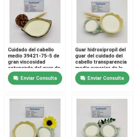
Sobre nosotros
Visita a la fábrica
Cuidado del cabello
Guar hidroxipropil del
medio 39421-75-5 de
guar del cuidado del
Control de calidad
gran viscosidad
cabello transparencia
estupendo del guar de
media superior de la
la substitución
viscosidad de la alta
Contacta con nosotros
Enviar Consulta
Enviar Consulta
hidroxipropil
Noticias
Casos de trabajo
Solicitar una cita