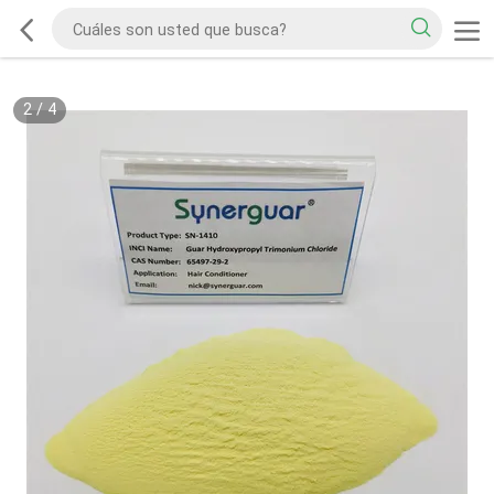
2
/
4