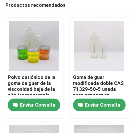
Productos recomendados
Polvo catiónico de la
Goma de guar
goma de guar de la
modificada doble CAS
viscosidad baja de la
71329-50-5 usada
Hogar
alta transparencia
para espesar en
para el champú
champú
Enviar Consulta
Enviar Consulta
Productos
Los vídeos